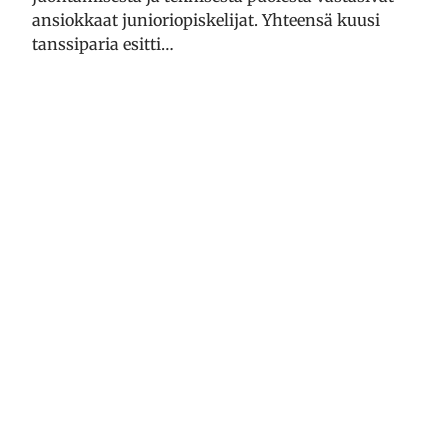
ansiokkaat junioriopiskelijat. Yhteensä kuusi
tanssiparia esitti…
Lukion kotisivut ovat täällä
18.1.2018
REHTORI
Taavetin lukiosta on aiemmin löytynyt kovin
vähän tietoa internetistä. Nyt tilannetta on
kuitenkin parannettu! Vuoden 2017 puolella
Taavetin lukio liittyi sosiaalisiin medioihin, ja jo
pidempään työn alla olleet kotisivut ovat nyt
vihdoin ja viimein julkaistu! Sivuille on koottu
lukiosta tietoa, ja lukiolaisten omia tekstejä
tullaan julkaisemaan täällä blogin puolella.
Tutustu ihmeessä sivuihimme ja käy myös…