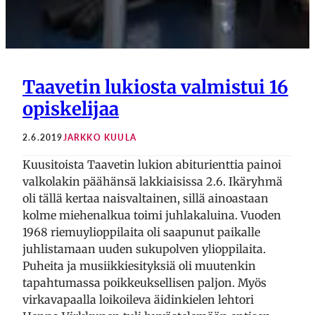
Taavetin lukiosta valmistui 16
opiskelijaa
2.6.2019
JARKKO KUULA
Kuusitoista Taavetin lukion abiturienttia painoi
valkolakin päähänsä lakkiaisissa 2.6. Ikäryhmä
oli tällä kertaa naisvaltainen, sillä ainoastaan
kolme miehenalkua toimi juhlakaluina. Vuoden
1968 riemuylioppilaita oli saapunut paikalle
juhlistamaan uuden sukupolven ylioppilaita.
Puheita ja musiikkiesityksiä oli muutenkin
tapahtumassa poikkeuksellisen paljon. Myös
virkavapaalla loikoileva äidinkielen lehtori