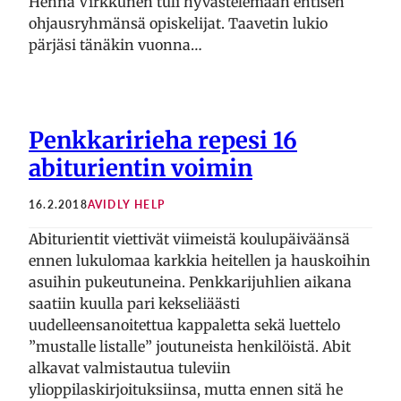
Henna Virkkunen tuli hyvästelemään entisen
ohjausryhmänsä opiskelijat. Taavetin lukio
pärjäsi tänäkin vuonna…
Penkkaririeha repesi 16
abiturientin voimin
16.2.2018
AVIDLY HELP
Abiturientit viettivät viimeistä koulupäiväänsä
ennen lukulomaa karkkia heitellen ja hauskoihin
asuihin pukeutuneina. Penkkarijuhlien aikana
saatiin kuulla pari kekseliäästi
uudelleensanoitettua kappaletta sekä luettelo
”mustalle listalle” joutuneista henkilöistä. Abit
alkavat valmistautua tuleviin
ylioppilaskirjoituksiinsa, mutta ennen sitä he