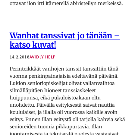
ottavat ilon irti Itämerellä abiristeilyn merkeissä.
Wanhat tanssivat jo tänään –
katso kuvat!
14.2.2018
AVIDLY HELP
Perinteikkäät vanhojen tanssit tanssittiin tänä
vuonna penkinpainajaisia edeltävänä päivänä.
Lukion senioriopiskelijat olivat vallanvaihtoa
silmälläpitäen hioneet tanssiaskeleet
huippuunsa, eikä pukuloistoakaan oltu
unohdettu. Päivällä esityksestä saivat nauttia
koululaiset, ja illalla oli vuorossa kaikille avoin
esitys. Ennen illan esitystä oli tarjolla kahvia sekä
senioreiden tuomia pikkupurtavia. Illan
juontamisesta ja teknisestä puolesta vastasivat